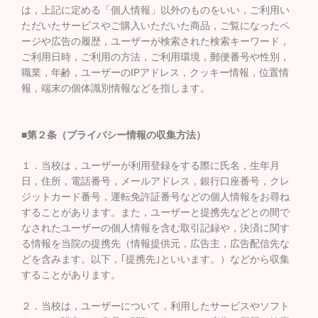
は，上記に定める「個人情報」以外のものをいい，ご利用い
ただいたサービスやご購入いただいた商品，ご覧になったペ
ージや広告の履歴，ユーザーが検索された検索キーワード，
ご利用日時，ご利用の方法，ご利用環境，郵便番号や性別，
職業，年齢，ユーザーのIPアドレス，クッキー情報，位置情
報，端末の個体識別情報などを指します。
■第２条（プライバシー情報の収集方法）
１．当校は，ユーザーが利用登録をする際に氏名，生年月
日，住所，電話番号，メールアドレス，銀行口座番号，クレ
ジットカード番号，運転免許証番号などの個人情報をお尋ね
することがあります。また，ユーザーと提携先などとの間で
なされたユーザーの個人情報を含む取引記録や，決済に関す
る情報を当院の提携先（情報提供元，広告主，広告配信先な
どを含みます。以下，｢提携先｣といいます。）などから収集
することがあります。
２．当校は，ユーザーについて，利用したサービスやソフト